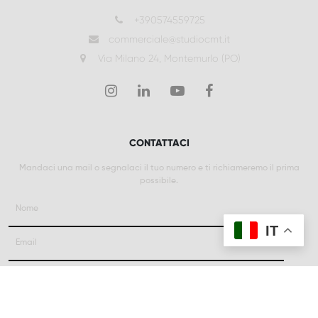
+390574559725
commerciale@studiocmt.it
Via Milano 24, Montemurlo (PO)
CONTATTACI
Mandaci una mail o segnalaci il tuo numero e ti richiameremo il prima
possibile.
IT