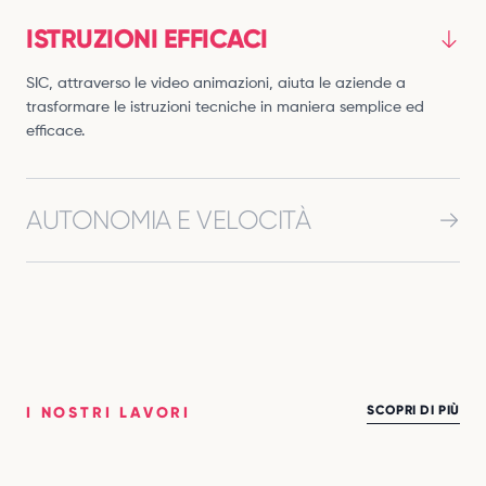
ISTRUZIONI EFFICACI
SIC, attraverso le video animazioni, aiuta le aziende a
trasformare le istruzioni tecniche in maniera semplice ed
efficace.
AUTONOMIA E VELOCITÀ
La capacità interpretativa delle istruzioni tecniche, in
maniera autonoma, e l'efficienza di realizzazione, rendono
le nostre animazioni efficaci ed estremamente competitive.
SCOPRI DI PIÙ
I NOSTRI LAVORI
ANIMAZIONI TECNICHE