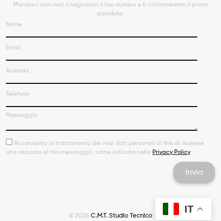
Mandaci una mail o segnalaci il tuo numero e ti richiameremo il prima
possibile.
Acconsento al trattamento dei miei dati personali al fine di ricevere
una risposta al mio messaggio, come indicato nella
Privacy Policy
IT
© 2026
C.M.T. Studio Tecnico