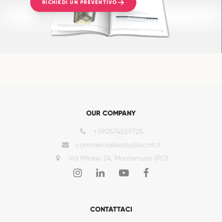
RICHIEDI UN PREVENTIVO
OUR COMPANY
+390574559725
commerciale@studiocmt.it
Via Milano 24, Montemurlo (PO)
CONTATTACI